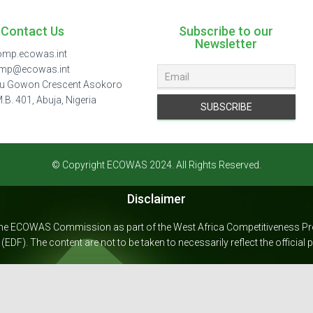
Contact Us
Subscribe to our
Newsletter
mp.ecowas.int
omp@ecowas.int
u Gowon Crescent Asokoro
.M.B. 401, Abuja, Nigeria
© Copyright ECOWAS 2024. All Rights Reserved.
Disclaimer
 the ECOWAS Commission as part of the West Africa Competitiveness
DF). The content are not to be taken to necessarily reflect the official