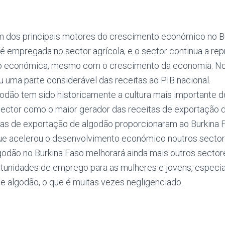
um dos principais motores do crescimento económico no Bu
é empregada no sector agrícola, e o sector continua a re
ção económica, mesmo com o crescimento da economia. Nos
u uma parte considerável das receitas ao PIB nacional.
godão tem sido historicamente a cultura mais importante d
sector como o maior gerador das receitas de exportação d
itas de exportação de algodão proporcionaram ao Burkina 
ue acelerou o desenvolvimento económico noutros sectore
lgodão no Burkina Faso melhorará ainda mais outros secto
rtunidades de emprego para as mulheres e jovens, especi
e algodão, o que é muitas vezes negligenciado.