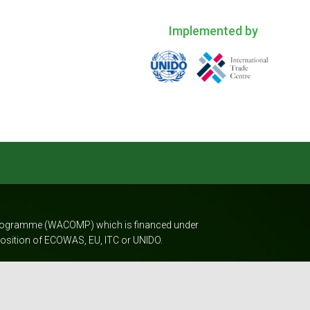
Implemented by
 Programme (WACOMP) which is financed under
 position of ECOWAS, EU, ITC or UNIDO.