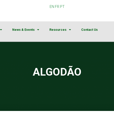
EN
FR
PT
News & Events
Resources
Contact Us
ALGODÃO