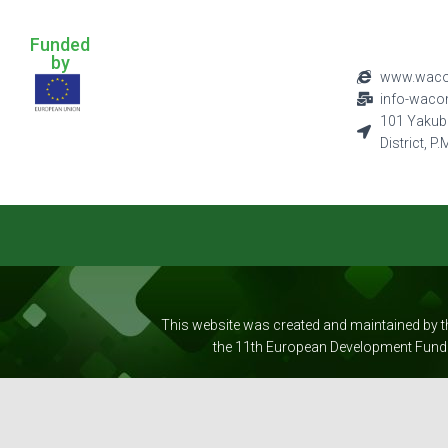
Funded
by
www.waco
info-wac
101 Yakub
District, P
This website was created and maintained by
the 11th European Development Fund (E