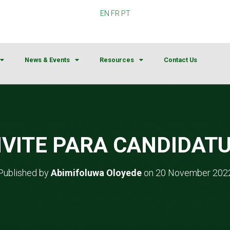
EN
FR
PT
News & Events
Resources
Contact Us
VITE PARA CANDIDAT
Published by
Abimifoluwa Oloyede
on
20 November 202