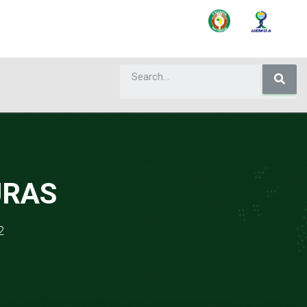
URAS
2