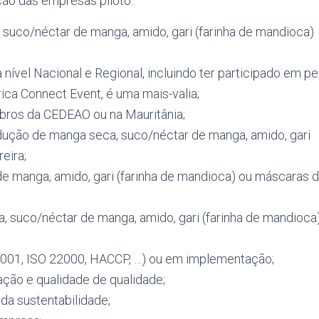
ção das empresas piloto:
uco/néctar de manga, amido, gari (farinha de mandioca)
ível Nacional e Regional, incluindo ter participado em pe
ca Connect Event, é uma mais-valia;
bros da CEDEAO ou na Mauritânia;
dução de manga seca, suco/néctar de manga, amido, gari
eira;
e manga, amido, gari (farinha de mandioca) ou máscaras 
 suco/néctar de manga, amido, gari (farinha de mandioca
 9001, ISO 22000, HACCP, …) ou em implementação;
ão e qualidade de qualidade;
da sustentabilidade;