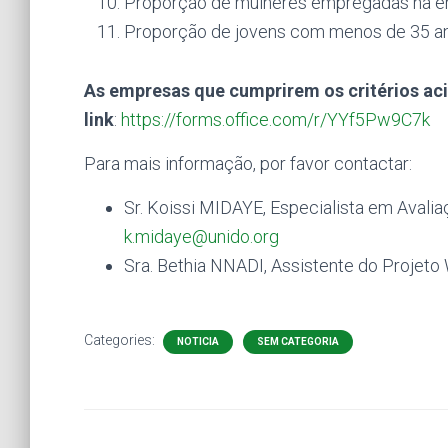
Proporção de mulheres empregadas na e
Proporção de jovens com menos de 35 a
As empresas que cumprirem os critérios aci
link
:
https://forms.office.com/r/YYf5Pw9C7k
Para mais informação, por favor contactar:
Sr. Koissi MIDAYE, Especialista em Ava
k.midaye@unido.org
Sra. Bethia NNADI, Assistente do Proje
Categories:
NOTICIA
SEM CATEGORIA