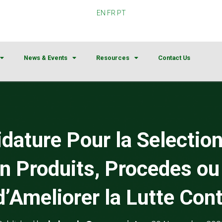
EN
FR
PT
News & Events
Resources
Contact Us
dature Pour la Selectio
en Produits, Procedes ou
’Ameliorer la Lutte Con