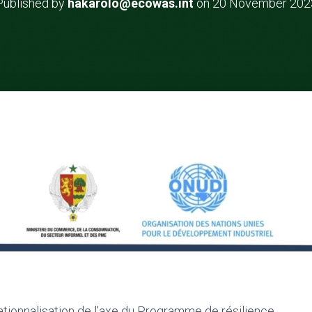
Published by
hakarolo@ecowas.int
on
20 November 202
rationnalisation de l’axe du Programme de résilience