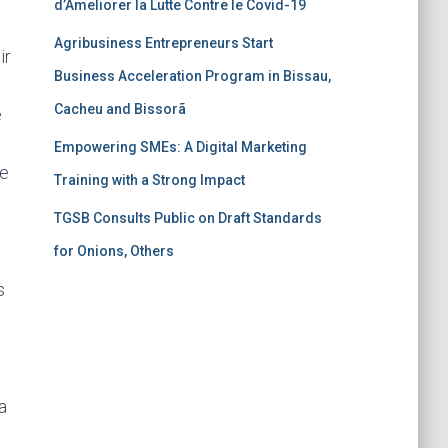
d’Ameliorer la Lutte Contre le Covid-19
Agribusiness Entrepreneurs Start
ir
Business Acceleration Program in Bissau,
Cacheu and Bissorã
e
Empowering SMEs: A Digital Marketing
de
Training with a Strong Impact
TGSB Consults Public on Draft Standards
for Onions, Others
s
a